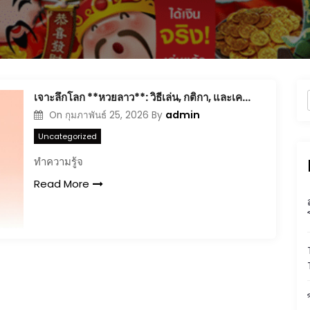
ค
เจาะลึกโลก **หวยลาว**: วิธีเล่น, กติกา, และเคล็ดลับแทงให้ปัง!
admin
On
กุมภาพันธ์ 25, 2026
By
Uncategorized
ทำความรู้จ
Read More