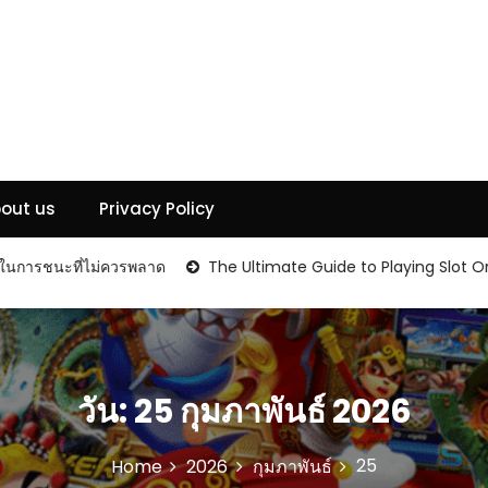
out us
Privacy Policy
รชนะที่ไม่ควรพลาด
The Ultimate Guide to Playing Slot Online:
วัน:
25 กุมภาพันธ์ 2026
25
Home
2026
กุมภาพันธ์