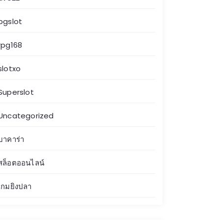
pgslot
rpg168
slotxo
Superslot
Uncategorized
บาคาร่า
สล็อตออนไลน์
เกมยิงปลา