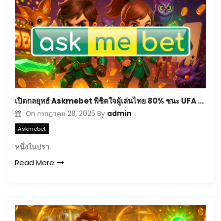
เปิดกลยุทธ์ Askmebet พิชิตใจผู้เล่นไทย 80% ชนะ UFA ขาดลอย
admin
On
กรกฎาคม 28, 2025
By
Askmebet
หนึ่งในปรา
Read More