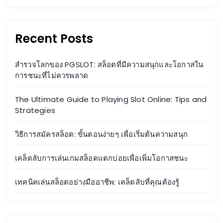
ห
า
Recent Posts
สำรวจโลกของ PGSLOT: สล็อตที่มีความสนุกและโอกาสใน
การชนะที่ไม่ควรพลาด
The Ultimate Guide to Playing Slot Online: Tips and
Strategies
วิธีการสมัครสล็อต: ขั้นตอนง่ายๆ เพื่อเริ่มต้นความสนุก
เคล็ดลับการเล่นเกมสล็อตแตกบ่อยเพื่อเพิ่มโอกาสชนะ
เทคนิคเล่นสล็อตอย่างมืออาชีพ: เคล็ดลับที่คุณต้องรู้