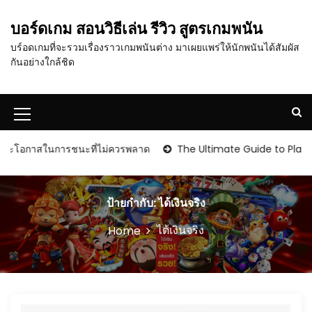
S
k
บอร์ดเกม สอนวิธีเล่น รีวิว สูตรเกมพนัน
i
บร์อดเกมที่จะรวมเรื่องราวเกมพนันต่าง มาเผยแพร่ให้นักพนันได้สัมผัส
p
กันอย่างใกล้ชิด
t
o
c
o
M
n
e
t
ละโอกาสในการชนะที่ไม่ควรพลาด
The Ultimate Guide to Playing 
e
n
n
u
t
ป้ายกำกับ:
ได้เงินจริง
I
ได้เงินจริง
Home
c
o
n