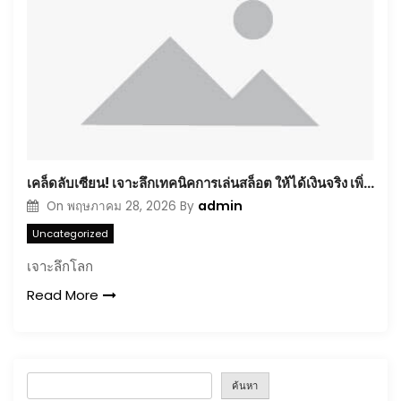
เคล็ดลับเซียน! เจาะลึกเทคนิคการเล่นสล็อต ให้ได้เงินจริง เพิ่มโอกาสชนะ!
admin
On
พฤษภาคม 28, 2026
By
Uncategorized
เจาะลึกโลก
Read More
ค้
ค้นหา
น