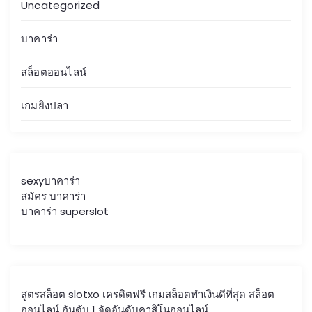
Uncategorized
บาคาร่า
สล็อตออนไลน์
เกมยิงปลา
sexyบาคาร่า
สมัคร บาคาร่า
บาคาร่า
superslot
สูตรสล็อต
slotxo เครดิตฟรี
เกมสล็อตทำเงินดีที่สุด
สล็อต
ออนไลน์ อันดับ 1
จัดอันดับคาสิโนออนไลน์