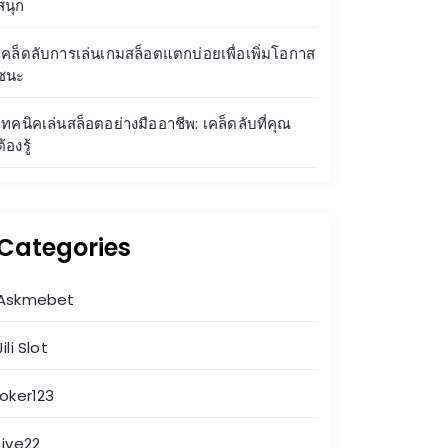
สนุก
เคล็ดลับการเล่นเกมสล็อตแตกบ่อยเพื่อเพิ่มโอกาส
ชนะ
เทคนิคเล่นสล็อตอย่างมืออาชีพ: เคล็ดลับที่คุณ
ต้องรู้
Categories
Askmebet
Jili Slot
joker123
Live22