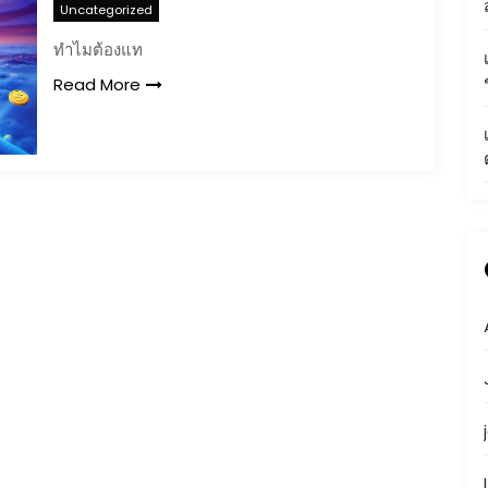
Uncategorized
ทำไมต้องแท
Read More