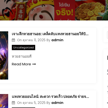
ค
เจาะลึกหวยฮานอย: เคล็ดลับแทงหวยฮานอยให้ปัง พร้อมอัพเดทล่าสุด
admin
On
ตุลาคม 11, 2025
By
Uncategorized
หวยฮานอยคื
Read More
แทงหวยออนไลน์: สะดวก รวดเร็ว ปลอดภัย จ่ายจริง พร้อมเคล็ดลับแทงให้ปัง!
admin
On
ตุลาคม 5, 2025
By