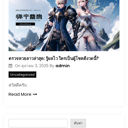
ตรวจหวยลาวล่าสุด: รู้ผลไว ใครเป็นผู้โชคดีงวดนี้?
admin
On
ตุลาคม 3, 2025
By
Uncategorized
สวัสดีครับ
Read More
ค้
ค้นหา
น