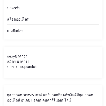
บาคาร่า
สล็อตออนไลน์
เกมยิงปลา
sexyบาคาร่า
สมัคร บาคาร่า
บาคาร่า
superslot
สูตรสล็อต
slotxo เครดิตฟรี
เกมสล็อตทำเงินดีที่สุด
สล็อต
ออนไลน์ อันดับ 1
จัดอันดับคาสิโนออนไลน์