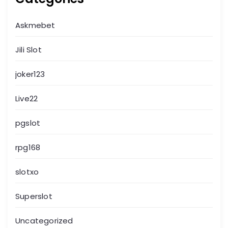
Askmebet
Jili Slot
joker123
Live22
pgslot
rpg168
slotxo
Superslot
Uncategorized