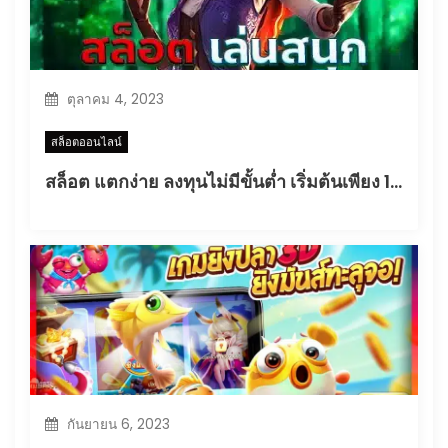
ตุลาคม 4, 2023
สล็อตออนไลน์
สล็อต แตกง่าย ลงทุนไม่มีขั้นต่ำ เริ่มต้นเพียง 1 บาท
กันยายน 6, 2023