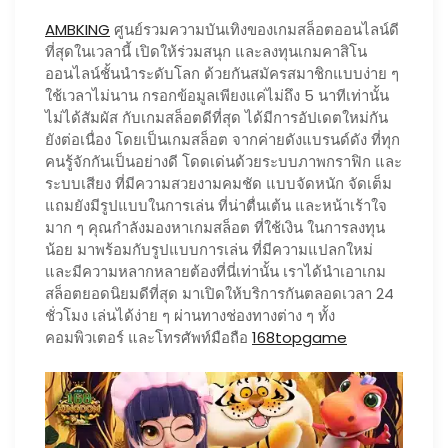
AMBKING
ศูนย์รวมความบันเทิงของเกมสล็อตออนไลน์ดี
ที่สุดในเวลานี้ เปิดให้ร่วมสนุก และลงทุนเกมคาสิโน
ออนไลน์ชั้นนำระดับโลก ด้วยกันสมัครสมาชิกแบบง่าย ๆ
ใช้เวลาไม่นาน กรอกข้อมูลเพียงแค่ไม่ถึง 5 นาทีเท่านั้น
ไม่ได้สัมผัส กับเกมสล็อตดีที่สุด ได้มีการอัปเดตใหม่กัน
ยังต่อเนื่อง โดยเป็นเกมสล็อต จากค่ายดังแบรนด์ดัง ที่ทุก
คนรู้จักกันเป็นอย่างดี โดดเด่นด้วยระบบภาพกราฟิก และ
ระบบเสียง ที่มีความสวยงามคมชัด แบบจัดหนัก จัดเต็ม
แถมยังมีรูปแบบในการเล่น ที่น่าตื่นเต้น และหน้าเร้าใจ
มาก ๆ คุณกำลังมองหาเกมสล็อต ที่ใช้เงิน ในการลงทุน
น้อย มาพร้อมกับรูปแบบการเล่น ที่มีความแปลกใหม่
และมีความหลากหลายต้องที่นี่เท่านั้น เราได้นำเอาเกม
สล็อตยอดนิยมดีที่สุด มาเปิดให้บริการกันตลอดเวลา 24
ชั่วโมง เล่นได้ง่าย ๆ ผ่านทางช่องทางต่าง ๆ ทั้ง
คอมพิวเตอร์ และโทรศัพท์มือถือ
168topgame