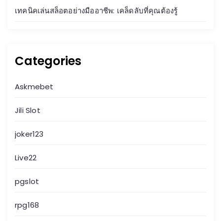
เทคนิคเล่นสล็อตอย่างมืออาชีพ: เคล็ดลับที่คุณต้องรู้
Categories
Askmebet
Jili Slot
joker123
Live22
pgslot
rpg168