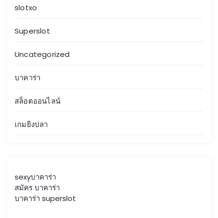
slotxo
Superslot
Uncategorized
บาคาร่า
สล็อตออนไลน์
เกมยิงปลา
sexyบาคาร่า
สมัคร บาคาร่า
บาคาร่า
superslot