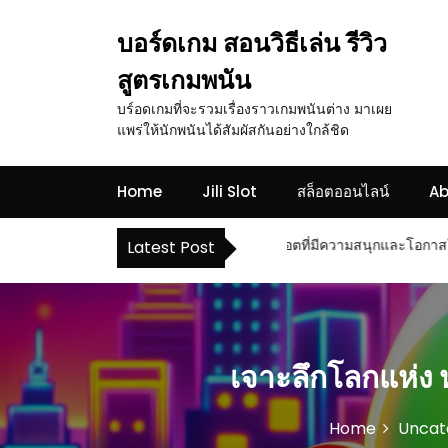
S
k
บอร์ดเกม สอนวิธีเล่น รีวิว
i
สูตรเกมพนัน
p
t
บร์อดเกมที่จะรวมเรื่องราวเกมพนันต่าง มาเผย
o
แพร่ให้นักพนันได้สัมผัสกันอย่างใกล้ชิด
c
o
n
Home
Jili Slot
สล็อตออนไลน์
Ab
t
e
สำรวจโลกของ PGSLOT: สล็อตที่มีความสนุกและโอกาสในการ
Latest Post
n
t
เจาะลึกโลกแห่ง หว
Home
Uncat