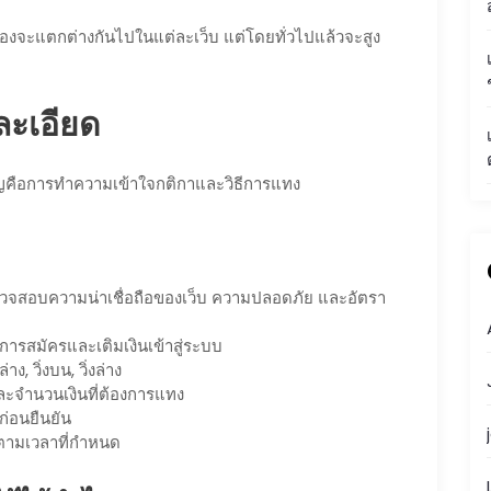
งจะแตกต่างกันไปในแต่ละเว็บ แต่โดยทั่วไปแล้วจะสูง
ละเอียด
ำคัญคือการทำความเข้าใจกติกาและวิธีการแทง
จสอบความน่าเชื่อถือของเว็บ ความปลอดภัย และอัตรา
ารสมัครและเติมเงินเข้าสู่ระบบ
าง, วิ่งบน, วิ่งล่าง
ะจำนวนเงินที่ต้องการแทง
่อนยืนยัน
ามเวลาที่กำหนด