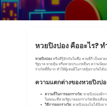
หวยปิงปอง คืออะไร? ท
หวยปิงปอง
หรือที่รู้จักกันในชื่อ หวยยี่กี เป็
รัฐบาล หวยหุ้น หรือหวยประเภทอื่นๆ ความนิยม
รางวัลที่ถี่มาก ทำให้ผู้เล่นมีโอกาสลุ้นรางวัลได้บ่
ความแตกต่างของหวยปิงปอง
ความถี่ในการออกรางวัล:
หวยปิงปองมีการอ
ในขณะที่หวยรัฐบาลออกรางวัลเพียงเดือน
วิธีการออกรางวัล:
หวยปิงปองไม่ได้อิงจา