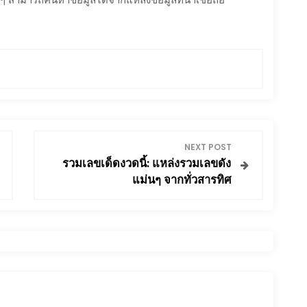
NEXT POST
รวมเลขเด็ดงวดนี้: แหล่งรวมเลขดัง
แม่นๆ จากทั่วสารทิศ