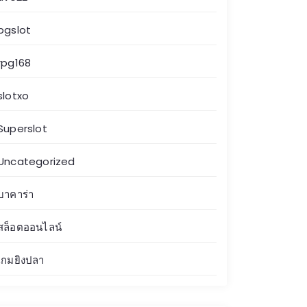
pgslot
rpg168
slotxo
Superslot
Uncategorized
บาคาร่า
สล็อตออนไลน์
เกมยิงปลา