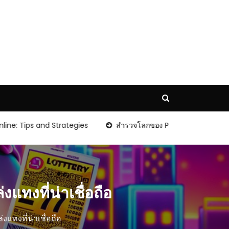
Tips and Strategies
สำรวจโลกของ PGSLOT: สล็อตที่มีความส
งแทงที่น่าเชื่อถือ
งแทงที่น่าเชื่อถือ