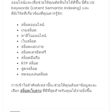
ออนไลน์และเพื่อช่วยให้คุณตัดสินใจได้ดีขึ้น นี่คือ LSI
Keywords (Latent Semantic Indexing) และ
คีย์เวิร์ดที่เกี่ยวข้องที่คุณควรรู้จัก:
สล็อตออนไลน์
เกมสล็อต
คาสิโนออนไลน์
เว็บสล็อต
สล็อตแตกง่าย
สล็อตเครดิตฟรี
สล็อตมือถือ
RTP สล็อต
สูตรสล็อต
ทดลองเล่นสล็อต
การเข้าใจคำศัพท์เหล่านี้จะช่วยให้คุณค้นหาข้อมูลและ
เลือก
สล็อตเว็บตรง
ที่ดีที่สุดสำหรับคุณได้ง่ายยิ่งขึ้น