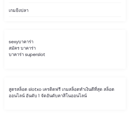
เกมยิงปลา
sexyบาคาร่า
สมัคร บาคาร่า
บาคาร่า
superslot
สูตรสล็อต
slotxo เครดิตฟรี
เกมสล็อตทำเงินดีที่สุด
สล็อต
ออนไลน์ อันดับ 1
จัดอันดับคาสิโนออนไลน์