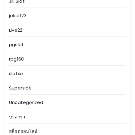
Jili Slot
joker123
Live22
pgslot
rpg168
slotxo
Superslot
Uncategorized
บาคาร่า
สล็อตออนไลน์