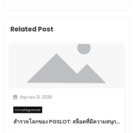
รื่
อ
Related Post
ง
มิถุนายน 12, 2026
Uncategorized
สำรวจโลกของ PGSLOT: สล็อตที่มีความสนุกและโอกาสในการชนะที่ไม่ควรพลาด