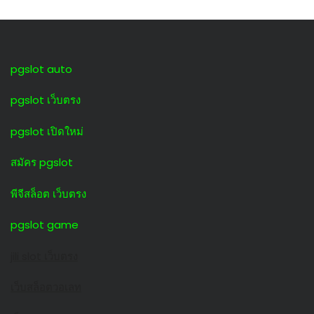
pgslot auto
pgslot เว็บตรง
pgslot เปิดใหม่
สมัคร pgslot
พีจีสล็อต เว็บตรง
pgslot game
jili slot เว็บตรง
เว็บสล็อตวอเลท