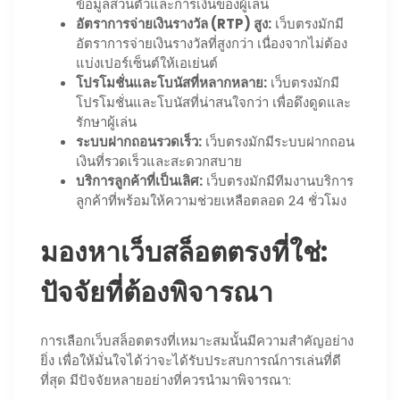
ข้อมูลส่วนตัวและการเงินของผู้เล่น
อัตราการจ่ายเงินรางวัล (RTP) สูง:
เว็บตรงมักมี
อัตราการจ่ายเงินรางวัลที่สูงกว่า เนื่องจากไม่ต้อง
แบ่งเปอร์เซ็นต์ให้เอเย่นต์
โปรโมชั่นและโบนัสที่หลากหลาย:
เว็บตรงมักมี
โปรโมชั่นและโบนัสที่น่าสนใจกว่า เพื่อดึงดูดและ
รักษาผู้เล่น
ระบบฝากถอนรวดเร็ว:
เว็บตรงมักมีระบบฝากถอน
เงินที่รวดเร็วและสะดวกสบาย
บริการลูกค้าที่เป็นเลิศ:
เว็บตรงมักมีทีมงานบริการ
ลูกค้าที่พร้อมให้ความช่วยเหลือตลอด 24 ชั่วโมง
มองหาเว็บสล็อตตรงที่ใช่:
ปัจจัยที่ต้องพิจารณา
การเลือกเว็บสล็อตตรงที่เหมาะสมนั้นมีความสำคัญอย่าง
ยิ่ง เพื่อให้มั่นใจได้ว่าจะได้รับประสบการณ์การเล่นที่ดี
ที่สุด มีปัจจัยหลายอย่างที่ควรนำมาพิจารณา: